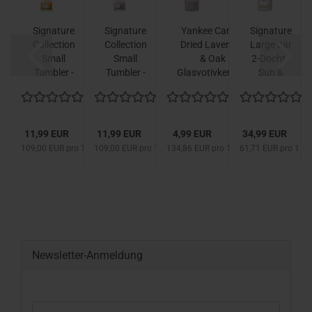
e
Signature
Signature
Yankee Candle
Signature
r
Collection
Collection
Dried Lavender
Large Jar
-
Small
Small
& Oak
2-Docht -
Tumbler -
Tumbler -
Glasvotivkerze...
Sun &
..
Starfruit...
Dried...
Sand...
11,99 EUR
11,99 EUR
4,99 EUR
34,99 EUR
 1 kg
109,00 EUR pro 1 kg
109,00 EUR pro 1 kg
134,86 EUR pro 1 kg
61,71 EUR pro 1 kg
Newsletter-Anmeldung
WEITER