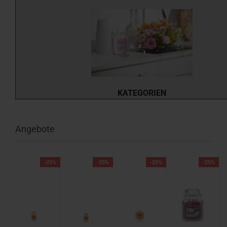
KATEGORIEN
Angebote
%
-25%
-25%
-25%
-25%