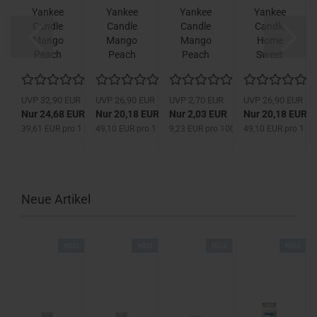
Yankee
Yankee
Yankee
Yankee
Candle
Candle
Candle
Candle
Mango
Mango
Mango
Home
Peach
Peach
Peach
Sweet
Salsa
Salsa
Salsa
Home
623 g
411 g
Tart 22
411 g
g...
UR
UVP 32,90 EUR
UVP 26,90 EUR
UVP 2,70 EUR
UVP 26,90 EUR
UR
Nur 24,68 EUR
Nur 20,18 EUR
Nur 2,03 EUR
Nur 20,18 EUR
100 g
39,61 EUR pro 1 kg
49,10 EUR pro 1 kg
9,23 EUR pro 100 g
49,10 EUR pro 1 kg
Neue Artikel
U
NEU
NEU
NEU
NEU