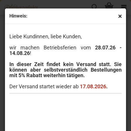
Hinweis:
Liebe Kundinnen, liebe Kunden,
Liebe Kundinnen, liebe Kunden,
wir machen
Betriebsferien vom
28.07.26 - 14.08.26
!
wir machen Betriebsferien vom
28.07.26 -
14.08.26
!
In dieser Zeit findet kein Versand statt.
In dieser Zeit findet kein Versand statt. Sie
Sie können aber selbstverständlich
können aber selbstverständlich Bestellungen
Bestellungen mit 5% Rabatt weiterhin
mit 5% Rabatt weiterhin tätigen.
tätigen.
Der Versand startet wieder ab
17.08.2026
.
Der Versand startet wieder ab
17.08.2026.
Herzlic
h Willkommen im Duftkerzenlade
n - Hochwertige
Raumdüfte & Accessoires