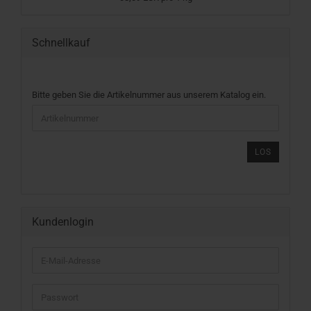
Schnellkauf
BITTE
Bitte geben Sie die Artikelnummer aus unserem Katalog ein.
GEBEN
SIE
DIE
ARTIKELNUMMER
LOS
AUS
UNSEREM
KATALOG
EIN.
Kundenlogin
E-
Mail-
Adresse
Passwort