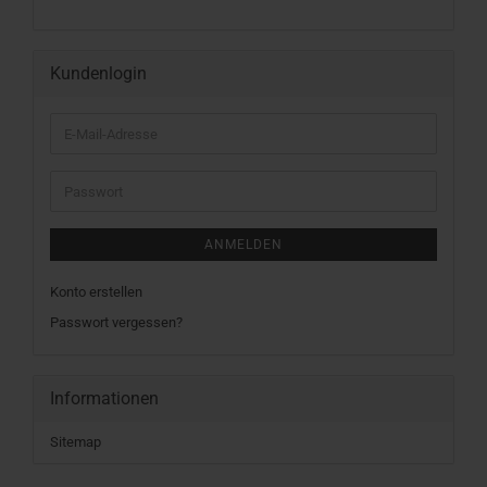
KATALOG
EIN.
Kundenlogin
E-
Mail-
Adresse
Passwort
ANMELDEN
Konto erstellen
Passwort vergessen?
Informationen
Sitemap