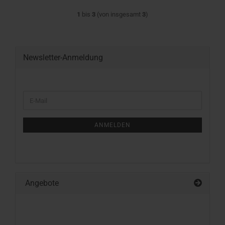
1
bis
3
(von insgesamt
3
)
Newsletter-Anmeldung
WEITER
E-
ZUR
Mail
NEWSLETTER-
ANMELDUNG
ANMELDEN
Angebote