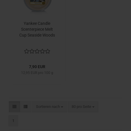
Yankee Candle
Scenterpiece Melt
Cup Seaside Woods
7,90 EUR
12,95 EUR pro 100 g
Sortieren nach
pro Seite
Sortieren nach
80 pro Seite
1