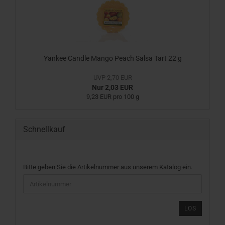
Yankee Candle Mango Peach Salsa Tart 22 g
UVP 2,70 EUR
Nur 2,03 EUR
9,23 EUR pro 100 g
Schnellkauf
BITTE
Bitte geben Sie die Artikelnummer aus unserem Katalog ein.
GEBEN
SIE
DIE
ARTIKELNUMMER
LOS
AUS
UNSEREM