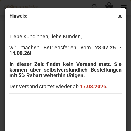
Hinweis:
Millefiori Zona
Liebe Kundinnen, liebe Kunden,
wir machen Betriebsferien vom
28.07.26 -
14.08.26
!
In dieser Zeit findet kein Versand statt. Sie
können aber selbstverständlich Bestellungen
mit 5% Rabatt weiterhin tätigen.
Zona ist die Millefiori Linie, in der raffinierte Düfte auf Eleganz und
Liebe zum Detail treffen.
Der Versand startet wieder ab
17.08.2026
.
Sortieren nach
pro Seite
Sortieren nach
80 pro Seite
1