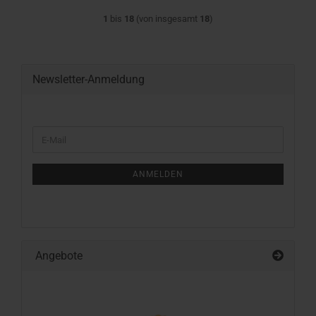
1
bis
18
(von insgesamt
18
)
Newsletter-Anmeldung
WEITER
E-
ZUR
Mail
NEWSLETTER-
ANMELDUNG
ANMELDEN
Angebote