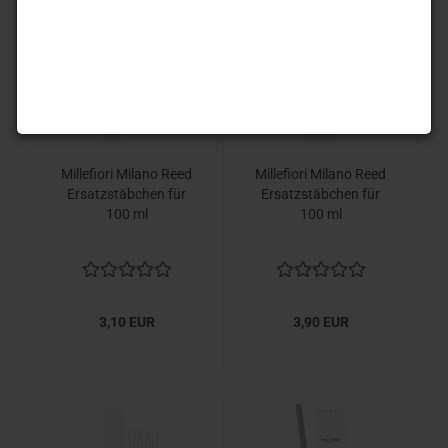
Millefiori Milano Reed
Millefiori Milano Reed
Ersatzstäbchen für
Ersatzstäbchen für
100 ml
100 ml
3,10 EUR
3,90 EUR