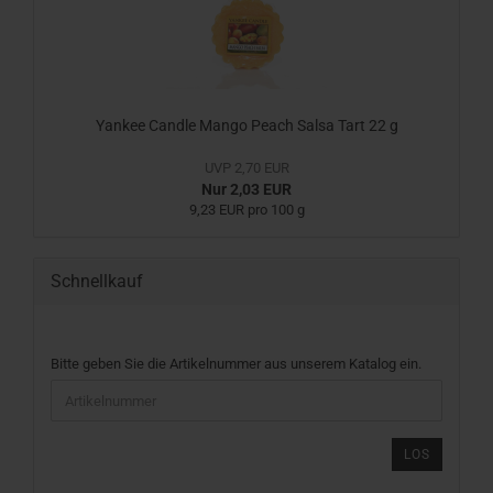
Yankee Candle Mango Peach Salsa Tart 22 g
UVP 2,70 EUR
Nur 2,03 EUR
9,23 EUR pro 100 g
Schnellkauf
BITTE
Bitte geben Sie die Artikelnummer aus unserem Katalog ein.
GEBEN
SIE
DIE
ARTIKELNUMMER
LOS
AUS
UNSEREM