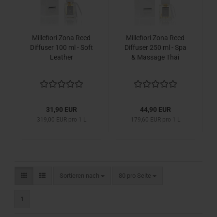
Millefiori Zona Reed
Millefiori Zona Reed
Diffuser 100 ml - Soft
Diffuser 250 ml - Spa
Leather
& Massage Thai
31,90 EUR
44,90 EUR
319,00 EUR pro 1 L
179,60 EUR pro 1 L
Sortieren nach
pro Seite
Sortieren nach
80 pro Seite
1