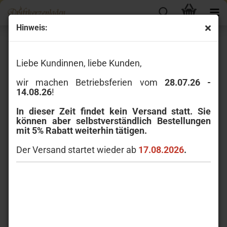
Hinweis:
Yankee Candle Tarts / Melts
Liebe Kundinnen, liebe Kunden,
wir machen Betriebsferien vom
28.07.26 -
14.08.26
!
In dieser Zeit findet kein Versand statt. Sie
können aber selbstverständlich Bestellungen
mit 5% Rabatt weiterhin tätigen.
Legen Sie das Duftwachs in eine Duftlampe (fügen Sie kein
Wasser hinzu!!) und zünden Sie ein unbeduftetes Teelicht
Der Versand startet wieder ab
17.08.2026
.
darunter an. Sobald das Wachs schmilzt, setzt es seinen Duft
frei. Durch Mischen verschiedener Duftrichtungen können
Sie Ihren eigenen Duft kreieren.
22 g / bis zu 8 Stunden intensivie Duftabgabe / 7%
Duftölgehalt