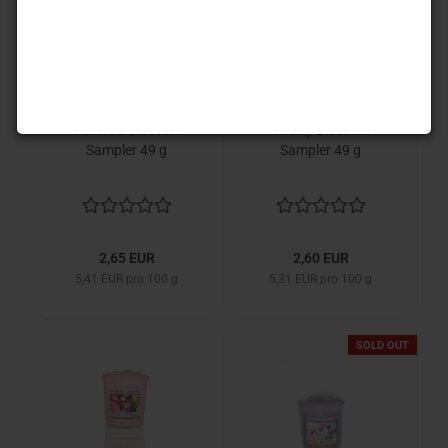
Yankee Candle
Yankee Candle
Camellia Blossom
Cherry Blossom
Sampler 49 g
Sampler 49 g
2,65 EUR
2,60 EUR
5,41 EUR pro 100 g
5,31 EUR pro 100 g
SOLD OUT