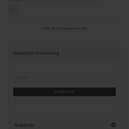
1
1
bis
13
(von insgesamt
13
)
Newsletter-Anmeldung
WEITER
E-
ZUR
Mail
NEWSLETTER-
ANMELDUNG
ANMELDEN
Angebote