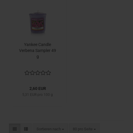
Yankee Candle
Verbena Sampler 49
g
2,60 EUR
5,31 EUR pro 100 g
Sortieren nach
pro Seite
Sortieren nach
80 pro Seite