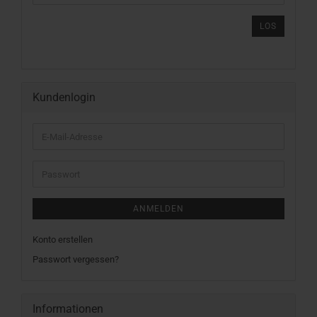
DIE
ARTIKELNUMMER
LOS
AUS
UNSEREM
KATALOG
EIN.
Kundenlogin
E-
Mail-
Adresse
Passwort
ANMELDEN
Konto erstellen
Passwort vergessen?
Informationen