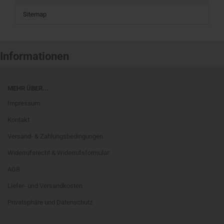
Sitemap
Informationen
MEHR ÜBER...
Impressum
Kontakt
Versand- & Zahlungsbedingungen
Widerrufsrecht & Widerrufsformular
AGB
Liefer- und Versandkosten
Privatsphäre und Datenschutz