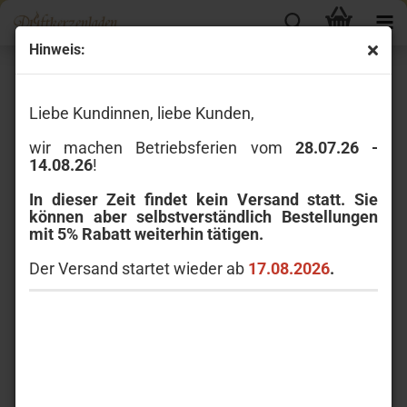
Hinweis:
Blumig
Liebe Kundinnen, liebe Kunden,
wir machen Betriebsferien vom
28.07.26 -
14.08.26
!
In dieser Zeit findet kein Versand statt. Sie
können aber selbstverständlich Bestellungen
mit 5% Rabatt weiterhin tätigen.
Der Versand startet wieder ab
17.08.2026
.
Sortieren nach
pro Seite
Sortieren nach
80 pro Seite
1