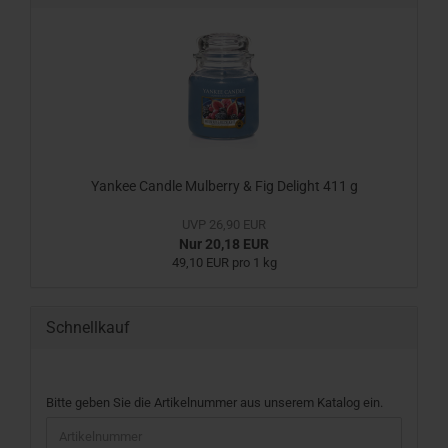
Yankee Candle Mulberry & Fig Delight 411 g
UVP 26,90 EUR
Nur 20,18 EUR
49,10 EUR pro 1 kg
Schnellkauf
BITTE
Bitte geben Sie die Artikelnummer aus unserem Katalog ein.
GEBEN
SIE