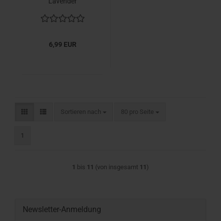
Lavender
6,99 EUR
Sortieren nach
pro Seite
Sortieren nach
80 pro Seite
1
1
bis
11
(von insgesamt
11
)
Newsletter-Anmeldung