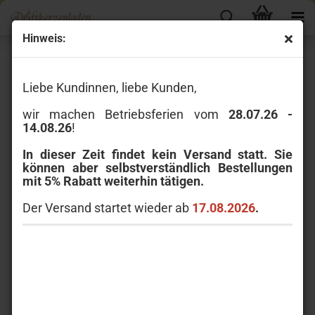
Hinweis:
Charming Scents
Liebe Kundinnen, liebe Kunden,
wir machen Betriebsferien vom
28.07.26 -
14.08.26
!
In dieser Zeit findet kein Versand statt. Sie
können aber selbstverständlich Bestellungen
mit 5% Rabatt weiterhin tätigen.
Autoduft-Medaillons von Yankee Candle bieten einen
Der Versand startet wieder ab
dekorativen Weg, einen langanhaltenden Duft ins Auto zu
17.08.2026
.
bringen.
Wählen Sie aus einer Vielzahl von dekorativen Metall-
Medaillons mit qualitativ hochwertigen Materialien und
Designs. Der Duft wird in eine speziell formulierte,
auslaufsichere Keramikscheibe gegeben, die problemlos in
das Medaillon passt und bis zu 30 Tagen anhält.