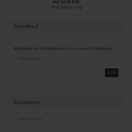
Nur 24,68 EUR
39,61 EUR pro 1 kg
Schnellkauf
BITTE
Bitte geben Sie die Artikelnummer aus unserem Katalog ein.
GEBEN
SIE
DIE
ARTIKELNUMMER
LOS
AUS
UNSEREM
KATALOG
EIN.
Kundenlogin
E-
Mail-
Adresse