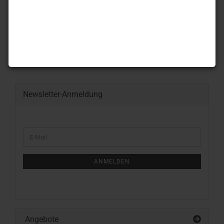
Made in England
RHS Fragrant Garden
Newsletter-Anmeldung
WEITER
E-
ZUR
Mail
NEWSLETTER-
ANMELDUNG
ANMELDEN
Angebote