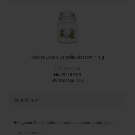
Yankee Candle Camellia Blossom 411 g
UVP 26,90 EUR
Nur 20,18 EUR
49,10 EUR pro 1 kg
Schnellkauf
BITTE
Bitte geben Sie die Artikelnummer aus unserem Katalog ein.
GEBEN
SIE