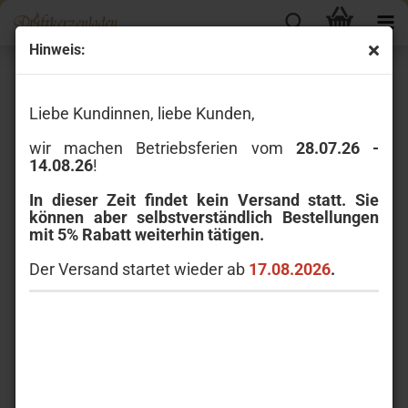
Hinweis:
Wax Lyrical
Liebe Kundinnen, liebe Kunden,
wir machen Betriebsferien vom
28.07.26 -
14.08.26
!
In dieser Zeit findet kein Versand statt. Sie
Wax Lyrical ist seit 1980 England´s größter
können aber selbstverständlich Bestellungen
Raumduftproduzent und produziert hochwertige
mit 5% Rabatt weiterhin tätigen.
Raumdüfte „Made in England“.
Der Versand startet wieder ab
17.08.2026
.
Colony
Fired Earth