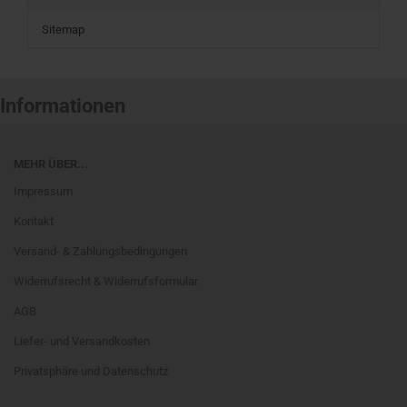
Sitemap
Informationen
MEHR ÜBER...
Impressum
Kontakt
Versand- & Zahlungsbedingungen
Widerrufsrecht & Widerrufsformular
AGB
Liefer- und Versandkosten
Privatsphäre und Datenschutz