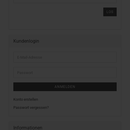
DIE
ARTIKELNUMMER
LOS
AUS
UNSEREM
KATALOG
EIN.
Kundenlogin
E-
Mail-
Adresse
Passwort
ANMELDEN
Konto erstellen
Passwort vergessen?
Informationen