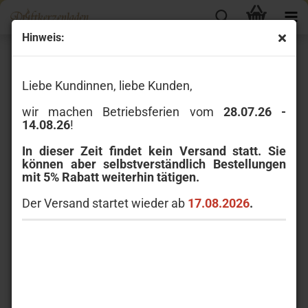
Hinweis:
Duftöl
Liebe Kundinnen, liebe Kunden,
wir machen Betriebsferien vom
28.07.26 -
14.08.26
!
In dieser Zeit findet kein Versand statt. Sie
können aber selbstverständlich Bestellungen
mit 5% Rabatt weiterhin tätigen.
Der Versand startet wieder ab
17.08.2026
.
Die Duftöl-Essenz bietet viele Einsatzmöglichkeiten: Bei der
Duftöl Lampe gibt man einige Tropfen Essenz in die mit Wasser
gefüllte Schale. Ein Teelicht sorgt für die Verdunstung von
Wasser und Öl und damit für die Verbreitung des Duftes.
Blüten-Potpourries erhalten durch die Essenzen einen frischen
Duft, aber auch Duftsteine aus Keramik nehmen die Öle auf
und geben den Duft behutsam an die Umgebung ab.