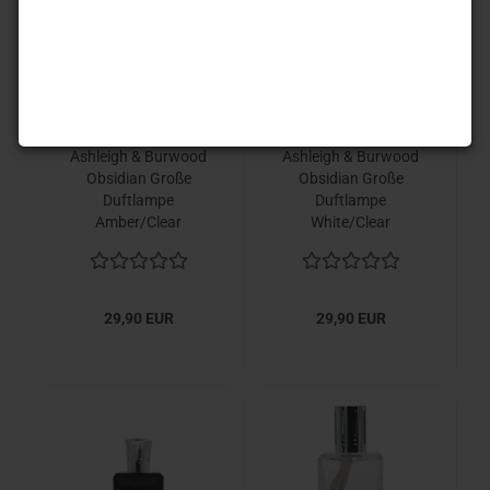
Ashleigh & Burwood
Ashleigh & Burwood
Obsidian Große
Obsidian Große
Duftlampe
Duftlampe
Amber/Clear
White/Clear
29,90 EUR
29,90 EUR