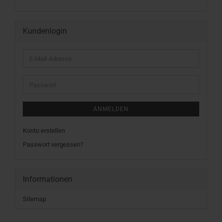
KATALOG
EIN.
Kundenlogin
E-
Mail-
Adresse
Passwort
ANMELDEN
Konto erstellen
Passwort vergessen?
Informationen
Sitemap