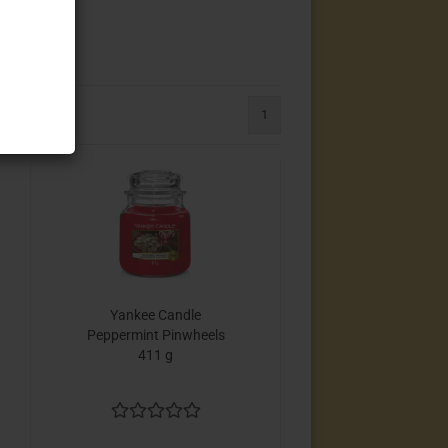
1
Yankee Candle
Peppermint Pinwheels
411 g