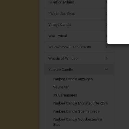
Millefiori Milano
Panier des Sens
Village Candle
Wax Lyrical
Willowbrook Fresh Scents
Woods of Windsor
Yankee Candle
Yankee Candle anzeigen
Neuheiten
USA Treasures
Yankee Candle Monatsdüfte -25%
Yankee Candle Scenterpiece
Yankee Candle Votivkerzen im
Glas