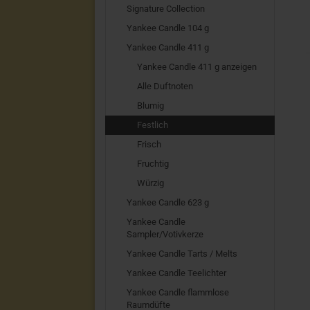
Signature Collection
Yankee Candle 104 g
Yankee Candle 411 g
Yankee Candle 411 g anzeigen
Alle Duftnoten
Blumig
Festlich
Frisch
Fruchtig
Würzig
Yankee Candle 623 g
Yankee Candle
Sampler/Votivkerze
Yankee Candle Tarts / Melts
Yankee Candle Teelichter
Yankee Candle flammlose
Raumdüfte