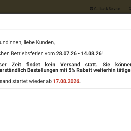
Callback Service
:
Alle
undinnen, liebe Kunden,
Wir geben auf
JEDE
Bestellung 5% Rabatt
chen Betriebsferien vom
28.07.26 - 14.08.26
!
Versandkostenfrei ab 40 Euro
ser Zeit findet kein Versand statt. Sie könn
erständlich Bestellungen mit 5% Rabatt weiterhin tätige
LE
GREENLEAF
MICHEL DESIGN WORKS
MILLEFIORI MILANO
sand startet wieder ab
17.08.2026
.
»
»
»
tseite
Yankee Candle
Yankee Candle 411 g
Festlich
stlich