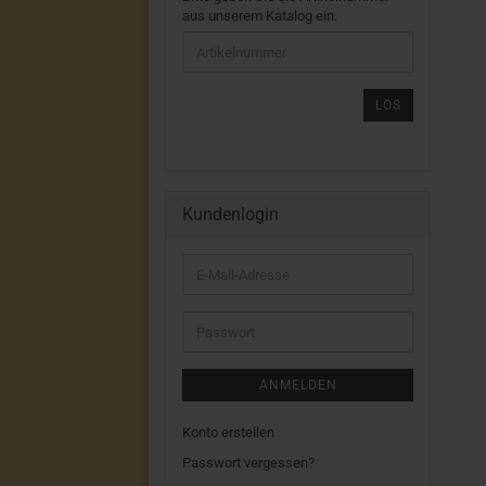
GEBEN
aus unserem Katalog ein.
SIE
DIE
ARTIKELNUMMER
AUS
LOS
UNSEREM
KATALOG
EIN.
Kundenlogin
E-
Mail-
Adresse
Passwort
ANMELDEN
Konto erstellen
Passwort vergessen?