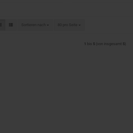
Sortieren nach
pro Seite
Sortieren nach
80 pro Seite
1
bis
5
(von insgesamt
5
)