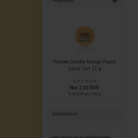
Angebote
Yankee Candle Mango Peach
Salsa Tart 22 g
UVP 2,70 EUR
Nur 2,03 EUR
9,23 EUR pro 100 g
Schnellkauf
BITTE
Bitte geben Sie die Artikelnummer