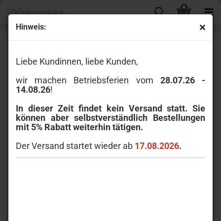
Hinweis:
« Erster
« zurück
weiter »
Letzter »
41
Artikel in dieser Kategorie
Liebe Kundinnen, liebe Kunden,
Ashleigh & Burwood Raumduft Fresh Linen 250 ml
wir machen Betriebsferien vom
28.07.26 -
14.08.26
!
In dieser Zeit findet kein Versand statt. Sie
können aber selbstverständlich Bestellungen
mit 5% Rabatt weiterhin tätigen.
Der Versand startet wieder ab
17.08.2026
.