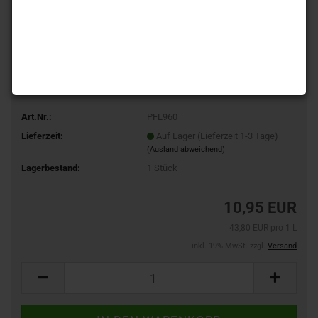
Art.Nr.:
PFL960
Lieferzeit:
Auf Lager (Lieferzeit 1-3 Tage)
(Ausland abweichend)
Lagerbestand:
1
Stück
10,95 EUR
43,80 EUR pro 1 L
inkl. 19% MwSt. zzgl.
Versand