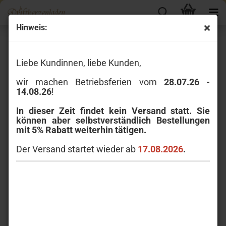
Hinweis:
« zurück
weiter »
Letzter »
6
Artikel in dieser Kategorie
Liebe Kundinnen, liebe Kunden,
Wax Lyrical Fragranced Wax Melt Fresh Linen 90g
wir machen Betriebsferien vom
28.07.26 -
14.08.26
!
In dieser Zeit findet kein Versand statt. Sie
können aber selbstverständlich Bestellungen
mit 5% Rabatt weiterhin tätigen.
Der Versand startet wieder ab
17.08.2026
.