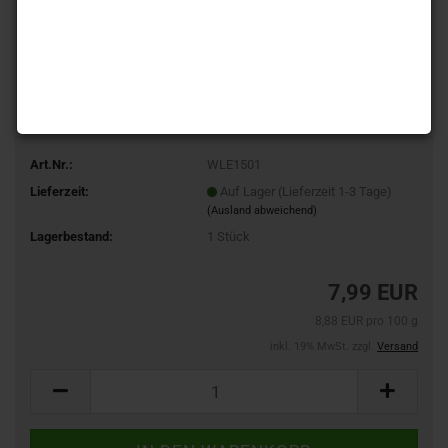
Art.Nr.:
WLE1501
Lieferzeit:
Auf Lager (Lieferzeit 1-3 Tage)
(Ausland abweichend)
Lagerbestand:
1
Stück
7,99 EUR
8,88 EUR pro 100 g
inkl. 19% MwSt. zzgl.
Versand