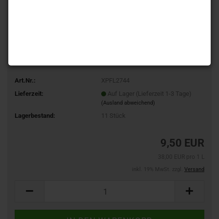
Art.Nr.:
XPFL2744
Lieferzeit:
Auf Lager (Lieferzeit 1-3 Tage)
(Ausland abweichend)
Lagerbestand:
11
Stück
9,50 EUR
38,00 EUR pro 1 L
inkl. 19% MwSt. zzgl.
Versand