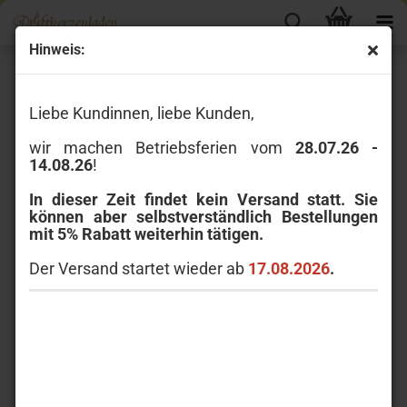
Hinweis:
« Erster
« zurück
weiter »
Letzter »
41
Artikel in dieser Kategorie
Liebe Kundinnen, liebe Kunden,
Ashleigh & Burwood Raumduft Festive Fizz 250 ml
wir machen Betriebsferien vom
28.07.26 -
14.08.26
!
In dieser Zeit findet kein Versand statt. Sie
können aber selbstverständlich Bestellungen
mit 5% Rabatt weiterhin tätigen.
Der Versand startet wieder ab
17.08.2026
.