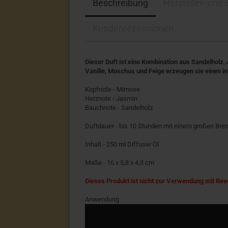
Beschreibung
Hersteller- und
Kundenrezensionen
Dieser Duft ist eine Kombination aus Sandelhol
Vanille, Moschus und Feige erzeugen sie einen in
Kopfnote - Mimose
Herznote - Jasmin
Bauchnote - Sandelholz
Duftdauer - bis 10 Stunden mit einem großen Bren
Inhalt - 250 ml Diffuser Öl
Maße - 16 x 5,8 x 4,3 cm
Dieses Produkt ist nicht zur Verwendung mit Ree
Anwendung