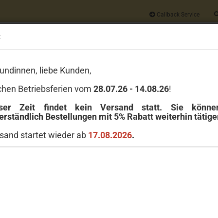
Callback Service
:
Alle
undinnen, liebe Kunden,
Wir geben auf
JEDE
Bestellung 5% Rabatt
chen Betriebsferien vom
28.07.26 - 14.08.26
!
Versandkostenfrei ab 40 Euro
ser Zeit findet kein Versand statt. Sie könn
erständlich Bestellungen mit 5% Rabatt weiterhin tätige
LE
GREENLEAF
MICHEL DESIGN WORKS
MILLEFIORI MILANO
sand startet wieder ab
17.08.2026
.
»
»
che Raumdüfte
250 ml Raumdüfte
Ash
San
Artikel in dieser Kategorie
Art.Nr
Liefer