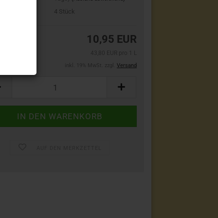
bestand:
4
Stück
10,95 EUR
43,80 EUR pro 1 L
inkl. 19% MwSt. zzgl.
Versand
AUF DEN MERKZETTEL