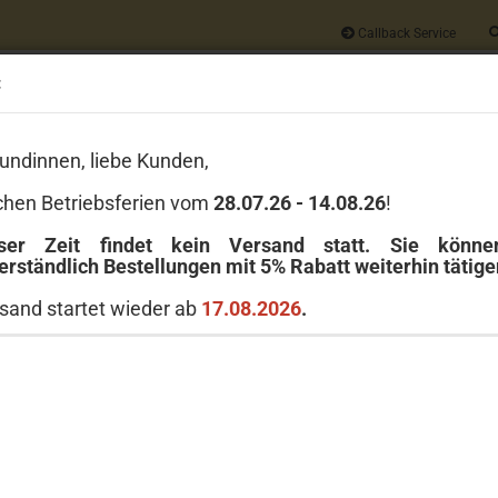
Callback Service
:
Alle
undinnen, liebe Kunden,
Wir geben auf
JEDE
Bestellung 5% Rabatt
chen Betriebsferien vom
28.07.26 - 14.08.26
!
Versandkostenfrei ab 40 Euro
ser Zeit findet kein Versand statt. Sie könn
erständlich Bestellungen mit 5% Rabatt weiterhin tätige
LE
GREENLEAF
MICHEL DESIGN WORKS
MILLEFIORI MILANO
sand startet wieder ab
17.08.2026
.
enleaf - Raumspray - Shimmering Snowberry
Gree
Artikel in dieser Kategorie
Sno
Art.Nr
Liefer