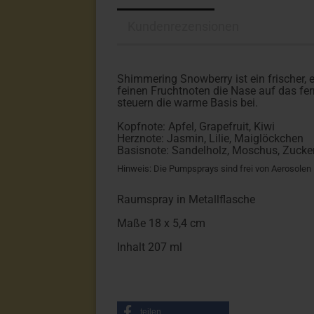
Kundenrezensionen
Shimmering Snowberry ist ein frischer, 
feinen Fruchtnoten die Nase auf das f
steuern die warme Basis bei.
Kopfnote: Apfel, Grapefruit, Kiwi
Herznote: Jasmin, Lilie, Maiglöckchen
Basisnote: Sandelholz, Moschus, Zucke
Hinweis: Die Pumpsprays sind frei von Aerosolen
Raumspray in Metallflasche
Maße 18 x 5,4 cm
Inhalt 207 ml
teilen