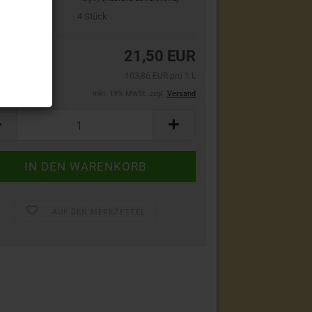
bestand:
4
Stück
21,50 EUR
103,86 EUR pro 1 L
inkl. 19% MwSt. zzgl.
Versand
AUF DEN MERKZETTEL