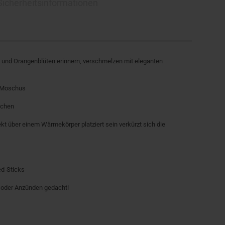
 Sicherheitsinformationen
 und Orangenblüten erinnern, verschmelzen mit eleganten
, Moschus
kchen
ekt über einem Wärmekörper platziert sein verkürzt sich die
ed-Sticks
 oder Anzünden gedacht!