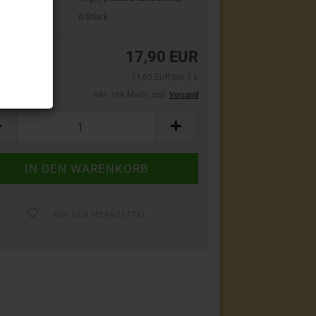
bestand:
6
Stück
17,90 EUR
71,60 EUR pro 1 L
inkl. 19% MwSt. zzgl.
Versand
AUF DEN MERKZETTEL