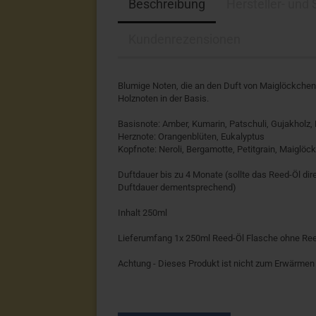
Beschreibung
Hersteller- und
Kundenrezensionen
Blumige Noten, die an den Duft von Maiglöckchen
Holznoten in der Basis.
Basisnote: Amber, Kumarin, Patschuli, Gujakholz
Herznote: Orangenblüten, Eukalyptus
Kopfnote: Neroli, Bergamotte, Petitgrain, Maiglöc
Duftdauer bis zu 4 Monate (sollte das Reed-Öl dir
Duftdauer dementsprechend)
Inhalt 250ml
Lieferumfang 1x 250ml Reed-Öl Flasche ohne Re
Achtung - Dieses Produkt ist nicht zum Erwärmen