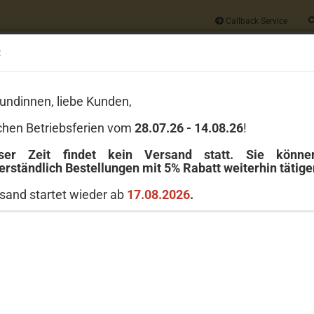
Callback Service
:
Alle
undinnen, liebe Kunden,
Wir geben auf
JEDE
Bestellung 5% Rabatt
chen Betriebsferien vom
28.07.26 - 14.08.26
!
Versandkostenfrei ab 40 Euro
ser Zeit findet kein Versand statt. Sie könn
erständlich Bestellungen mit 5% Rabatt weiterhin tätige
LE
GREENLEAF
MICHEL DESIGN WORKS
MILLEFIORI MILANO
sand startet wieder ab
17.08.2026
.
»
no Reed Diffuser Refill 250 ml
 Fiori d´Arancio
Mill
ml -
Artikel in dieser Kategorie
Art.Nr
Liefer