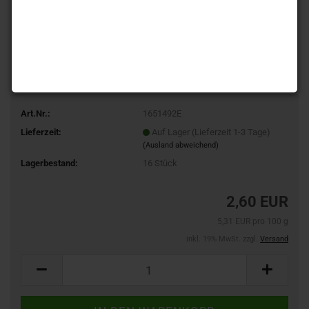
Art.Nr.:
1651492E
Lieferzeit:
Auf Lager (Lieferzeit 1-3 Tage)
(Ausland abweichend)
Lagerbestand:
16
Stück
2,60 EUR
5,31 EUR pro 100 g
inkl. 19% MwSt. zzgl.
Versand