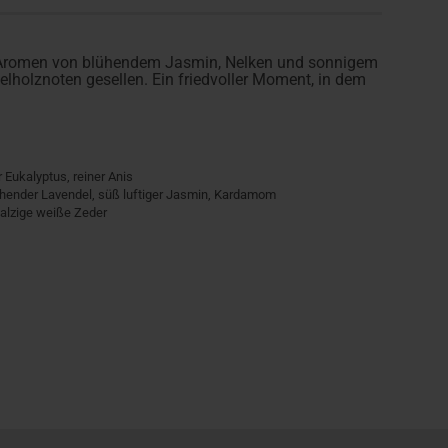
e Aromen von blühendem Jasmin, Nelken und sonnigem
elholznoten gesellen. Ein friedvoller Moment, in dem
 Eukalyptus, reiner Anis
lühender Lavendel, süß luftiger Jasmin, Kardamom
alzige weiße Zeder