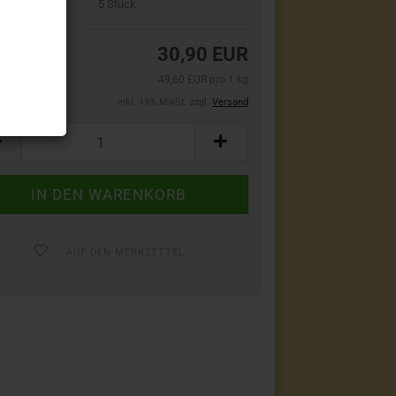
bestand:
5
Stück
30,90 EUR
49,60 EUR pro 1 kg
inkl. 19% MwSt. zzgl.
Versand
AUF DEN MERKZETTEL