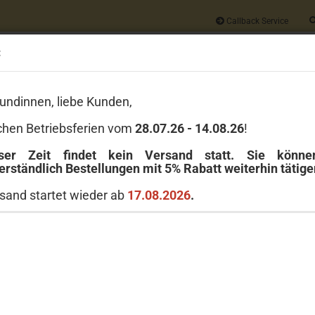
Callback Service
:
Alle
undinnen, liebe Kunden,
Wir geben auf
JEDE
Bestellung 5% Rabatt
chen Betriebsferien vom
28.07.26 - 14.08.26
!
Versandkostenfrei ab 40 Euro
ser Zeit findet kein Versand statt. Sie könn
erständlich Bestellungen mit 5% Rabatt weiterhin tätige
LE
GREENLEAF
MICHEL DESIGN WORKS
MILLEFIORI MILANO
sand startet wieder ab
17.08.2026
.
»
»
623 g
Alle Duftnoten
Yankee Candle Tranquil Garden 623 g
Yank
Artikel in dieser Kategorie
Art.Nr
Liefer