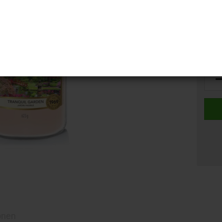
Lager
onen